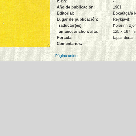
ISBN:
-
Año de publicación:
1961
Editorial:
Bókaútgáfa 
Lugar de publicación:
Reykjavik
Traductor(es):
Þórarinn Bjö
Tamaño, ancho x alto:
125 x 187 m
Portada:
tapas duras
Comentarios:
Página anterior