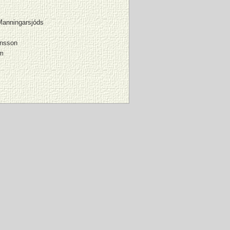
Manningarsjóds
rnsson
m