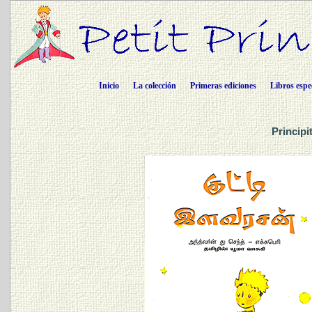
Inicio
La colección
Primeras ediciones
Libros espe
Principi