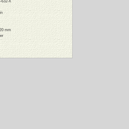
5-632-X
in
220 mm
er