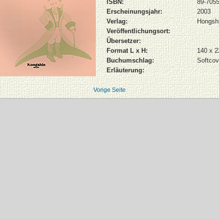
ISBN:
89-705
Erscheinungsjahr:
2003
Verlag:
Hongsh
Veröffentlichungsort:
Übersetzer:
Format L x H:
140 x 
Buchumschlag:
Softcov
Erläuterung:
Vorige Seite