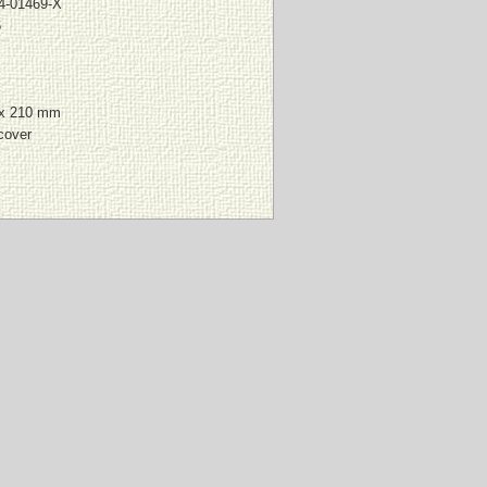
4-01469-X
6
 x 210 mm
cover