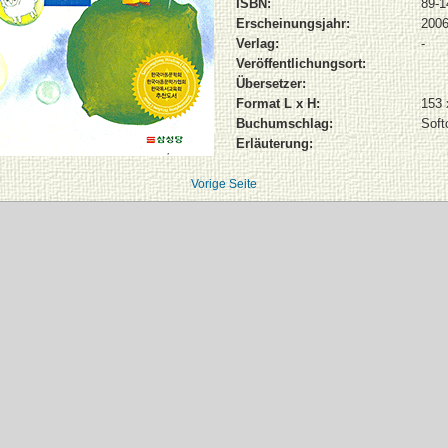
ISBN:
89-1
Erscheinungsjahr:
200
Verlag:
-
Veröffentlichungsort:
Übersetzer:
Format L x H:
153
Buchumschlag:
Soft
Erläuterung:
Vorige Seite