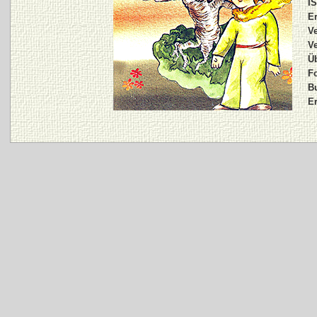
I
E
Ve
Ve
Üb
Fo
B
Er