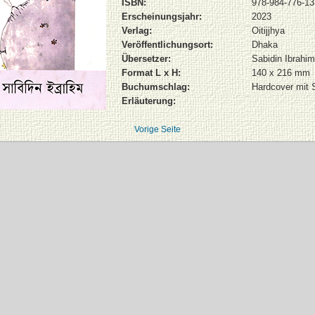
ISBN:
978-984-776-13
Erscheinungsjahr:
2023
Verlag:
Oitijjhya
Veröffentlichungsort:
Dhaka
Übersetzer:
Sabidin Ibrahim
Format L x H:
140 x 216 mm
Buchumschlag:
Hardcover mit
Erläuterung:
Vorige Seite