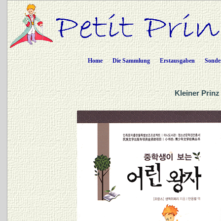
Home
Die Sammlung
Erstausgaben
Sonde
Kleiner Prinz