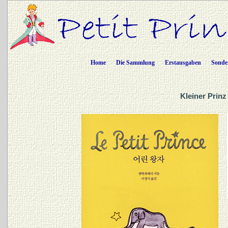
Home
Die Sammlung
Erstausgaben
Sonde
Kleiner Prinz