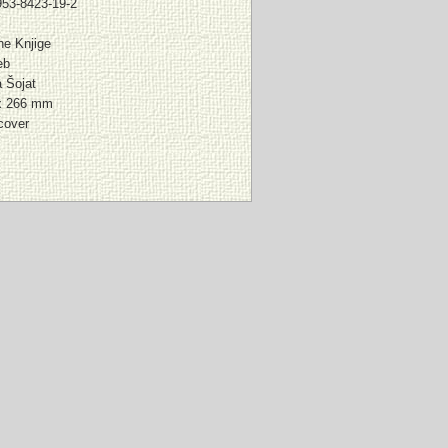
953-8423-19-2
ne Knjige
eb
 Šojat
x 266 mm
cover