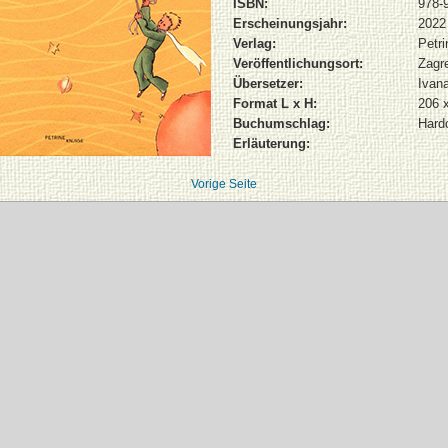
ISBN:
978-
Erscheinungsjahr:
2022
Verlag:
Petri
Veröffentlichungsort:
Zagr
Übersetzer:
Ivana
Format L x H:
206 
Buchumschlag:
Hard
Erläuterung:
Vorige Seite