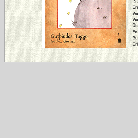
IS
Er
Ve
Ve
Üb
Fo
Bu
Er