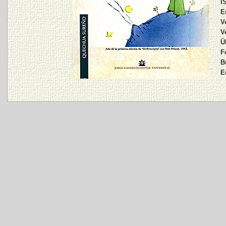
I
E
V
V
Ü
F
B
E