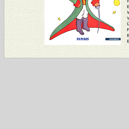
I
E
V
V
Ü
F
B
E