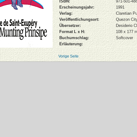
ISBN:
971-501-488
Erscheinungsjahr:
1991
Verlag:
Claretian Pu
Veröffentlichungsort:
Quezon Cit
Übersetzer:
Desiderio C
Format L x H:
108 x 177 
Buchumschlag:
Softcover
Erläuterung:
Vorige Seite