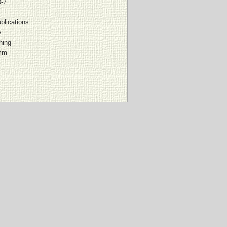
-7
blications
y
hing
mm