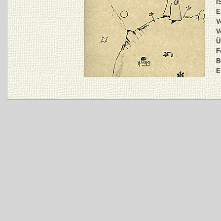
I
E
V
V
Ü
F
B
E