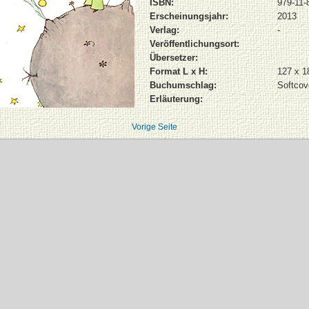
ISBN:
979-11-
Erscheinungsjahr:
2013
Verlag:
-
Veröffentlichungsort:
Übersetzer:
Format L x H:
127 x 
Buchumschlag:
Softcov
Erläuterung:
Vorige Seite