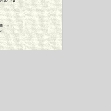
85082-02-8
185 mm
er