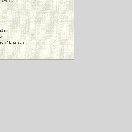
7029-128-2
150 mm
er
sch / Englisch