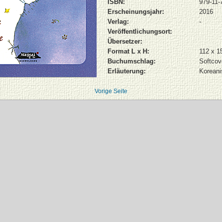
ISBN:
979-11-
Erscheinungsjahr:
2016
Verlag:
-
Veröffentlichungsort:
Übersetzer:
Format L x H:
112 x 
Buchumschlag:
Softcov
Erläuterung:
Koreani
Vorige Seite