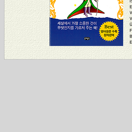
I
E
V
V
Ü
F
B
E