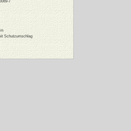
0089-7
mm
mit Schutzumschlag