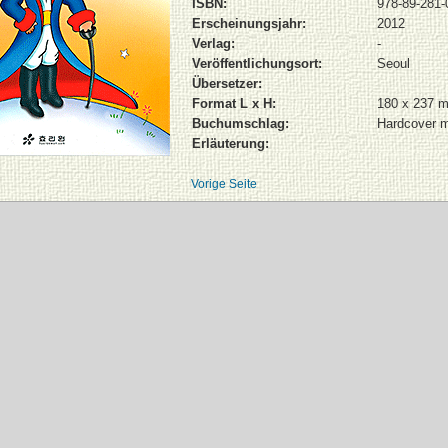
ISBN:
978-89-281-
Erscheinungsjahr:
2012
Verlag:
-
Veröffentlichungsort:
Seoul
Übersetzer:
Format L x H:
180 x 237 
Buchumschlag:
Hardcover 
Erläuterung:
Vorige Seite