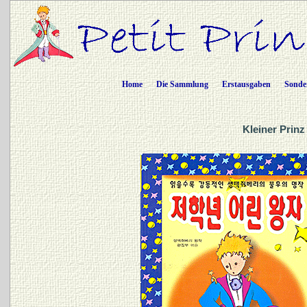
Home
Die Sammlung
Erstausgaben
Sonde
Kleiner Prinz