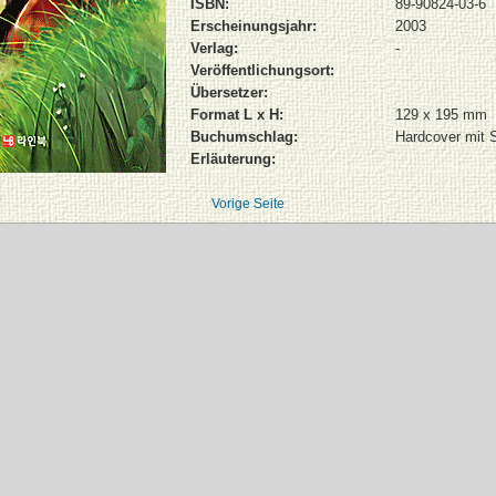
ISBN:
89-90824-03-6
Erscheinungsjahr:
2003
Verlag:
-
Veröffentlichungsort:
Übersetzer:
Format L x H:
129 x 195 mm
Buchumschlag:
Hardcover mit 
Erläuterung:
Vorige Seite