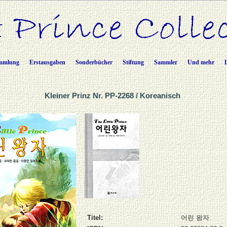
mmlung
Erstausgaben
Sonderbücher
Stiftung
Sammler
Und mehr
Kleiner Prinz Nr. PP-2268 / Koreanisch
Titel:
어린 왕자