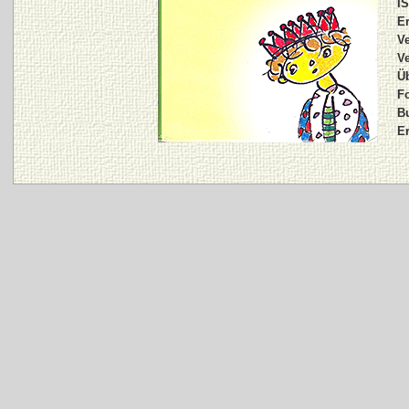
I
E
Ve
Ve
Üb
Fo
B
Er