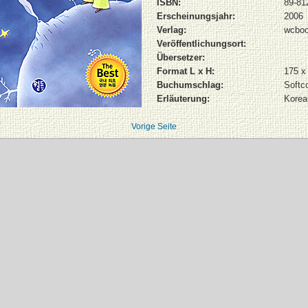
ISBN:
89-81
Erscheinungsjahr:
2006
Verlag:
wcbo
Veröffentlichungsort:
Übersetzer:
Format L x H:
175 x
Buchumschlag:
Softc
Erläuterung:
Korea
Vorige Seite