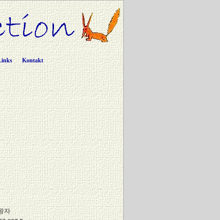
Links
Kontakt
왕자