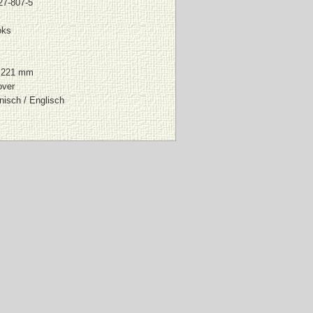
27-807-5
oks
 221 mm
over
nisch / Englisch