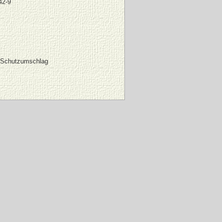
42-9
 Schutzumschlag