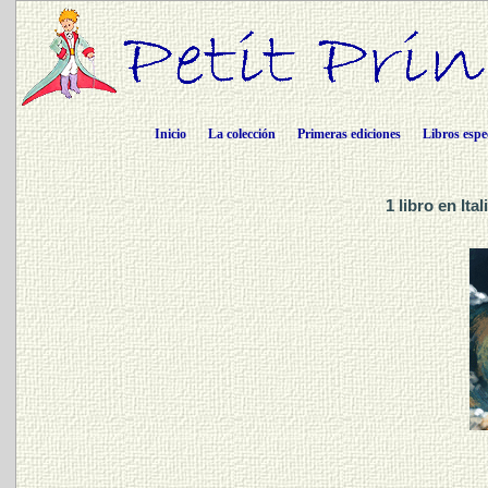
Inicio
La colección
Primeras ediciones
Libros espe
1 libro en It