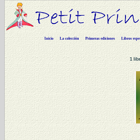
Inicio
La colección
Primeras ediciones
Libros espe
1 li