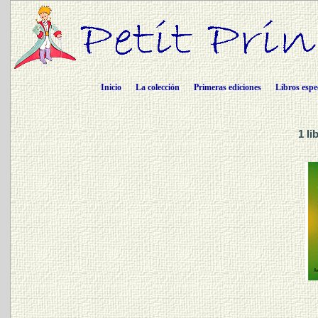
Inicio
La colección
Primeras ediciones
Libros espe
1 li