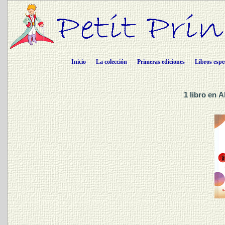
Inicio
La colección
Primeras ediciones
Libros espe
1 libro en 