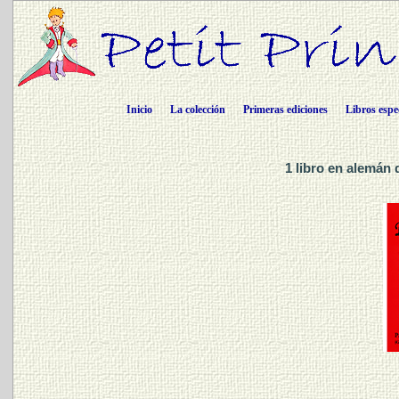
Inicio
La colección
Primeras ediciones
Libros espe
1 libro en alemán 