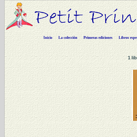
Inicio
La colección
Primeras ediciones
Libros espe
1 l