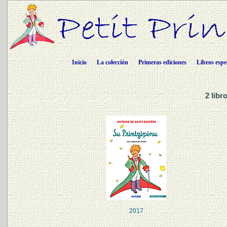
Inicio
La colección
Primeras ediciones
Libros espe
2 libr
2017