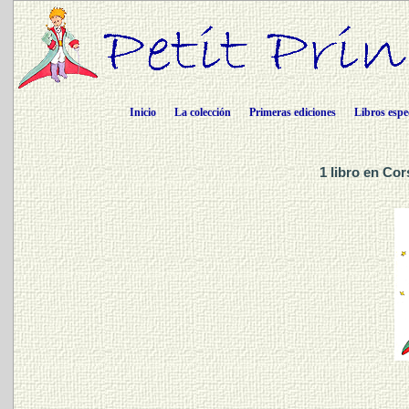
Inicio
La colección
Primeras ediciones
Libros espe
1 libro en Co