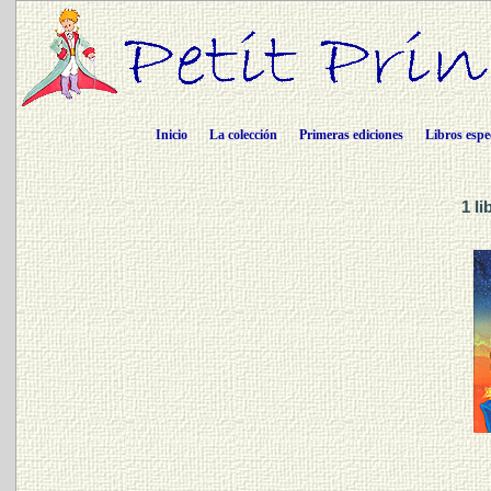
Inicio
La colección
Primeras ediciones
Libros espe
1 l