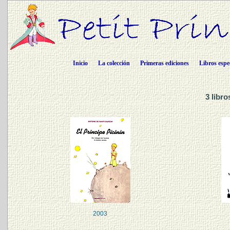
Inicio
La colección
Primeras ediciones
Libros espe
3 libro
2003