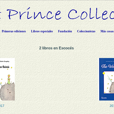
Primeras ediciones
Libros especiales
Fundación
Coleccionistas
Más cosas
2 libros en Escocés
017
20