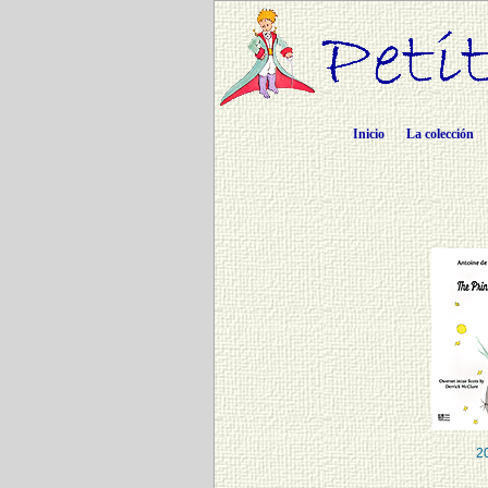
Inicio
La colección
2