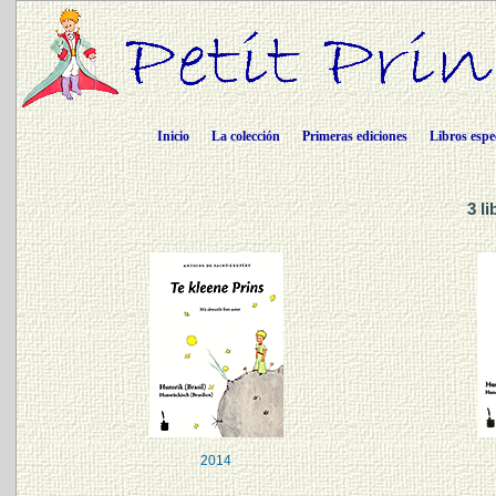
Inicio
La colección
Primeras ediciones
Libros espe
3 l
2014