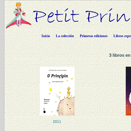
Inicio
La colección
Primeras ediciones
Libros espe
3 libros e
2011