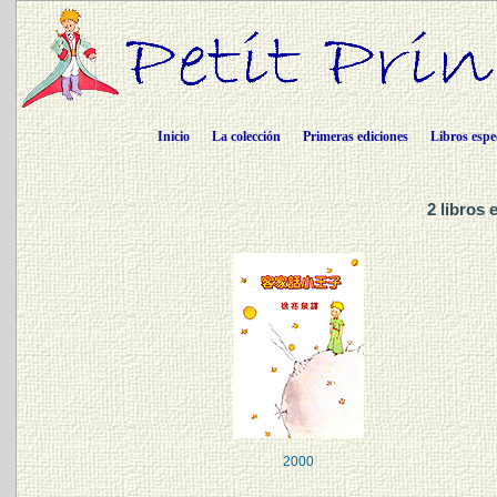
Inicio
La colección
Primeras ediciones
Libros espe
2 libros 
2000