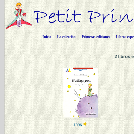
Inicio
La colección
Primeras ediciones
Libros espe
2 libros 
1996