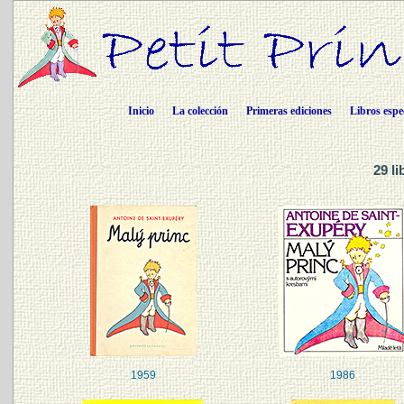
Inicio
La colección
Primeras ediciones
Libros espe
29 l
1959
1986