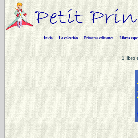
Inicio
La colección
Primeras ediciones
Libros espe
1 libr