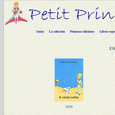
Inicio
La colección
Primeras ediciones
Libros espe
2 l
2008