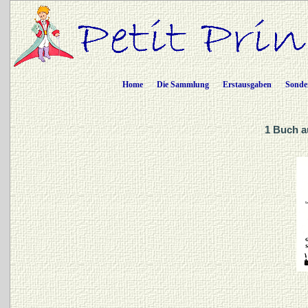
Home
Die Sammlung
Erstausgaben
Sonde
1 Buch a