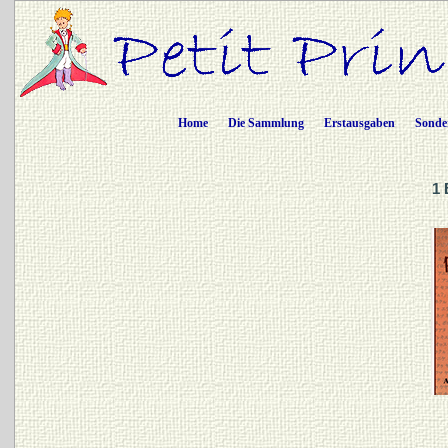
Home
Die Sammlung
Erstausgaben
Sonde
1 