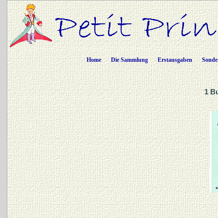
Home
Die Sammlung
Erstausgaben
Sonde
1 B