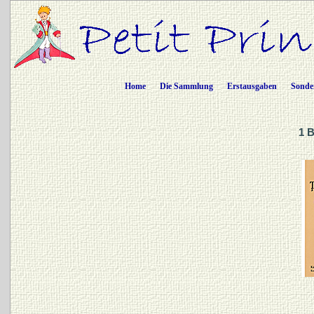
Home
Die Sammlung
Erstausgaben
Sonde
1 