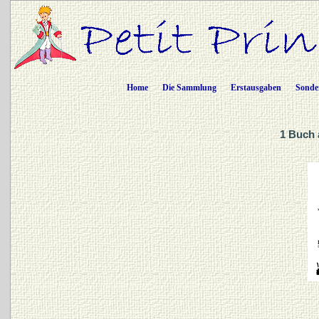
Home
Die Sammlung
Erstausgaben
Sonde
1 Buch 