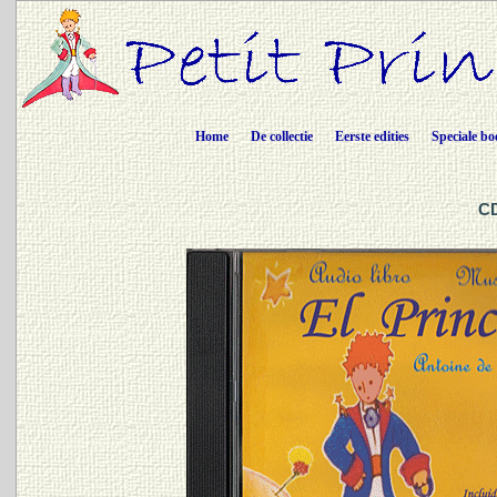
Home
De collectie
Eerste edities
Speciale bo
CD